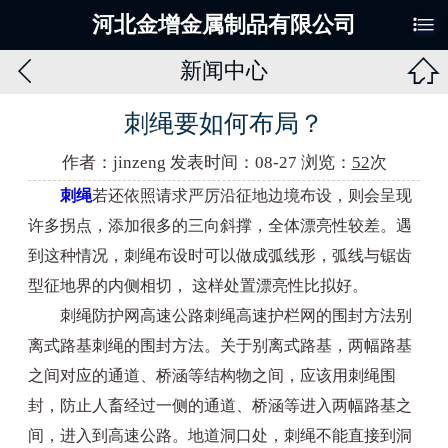

河北金增金属制品有限公司


新闻中心
刺绳要如何布局？
作者：jinzeng 发表时间：08-27 浏览：
52
次
刺绳
若还依照请求严厉沿征地边境布设，则会呈现
许多拐点，添加很多的三向斜撑，全体漂亮性较差。遇
到这种情况，刺绳布设时可以做成弧线形，弧线与锯齿
型征地界的内侧相切， 这样处置漂亮性比拟好。
刺绳防护网高速公路刺绳高速护栏网的围封方法别
离式路基刺绳的围封方法。关于别离式路基，两幅路基
之间对应的通道、桥涵等结构物之间，应该用刺绳围
封，防止人畜经过一侧的通道、桥涵等进入两幅路基之
间，进入到高速公路。地道洞口处，刺绳不能直接到洞